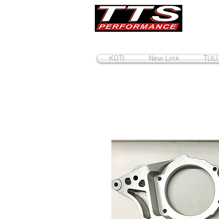
KOTI
New Link
TUL