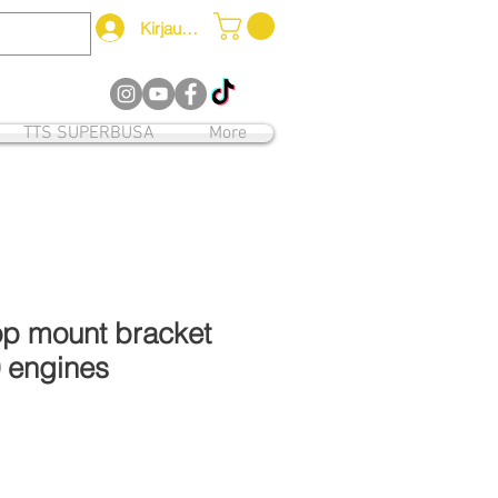
Kirjaudu
12
TTS SUPERBUSA
More
op mount bracket
0 engines