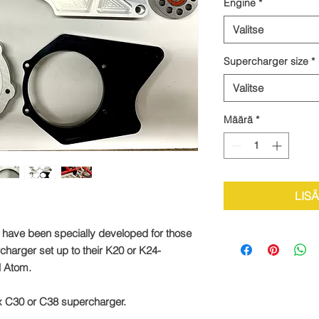
Engine
*
Valitse
Supercharger size
*
Valitse
Määrä
*
LIS
 have been specially developed for those
charger set up to their K20 or K24-
el Atom.
rex C30 or C38 supercharger.