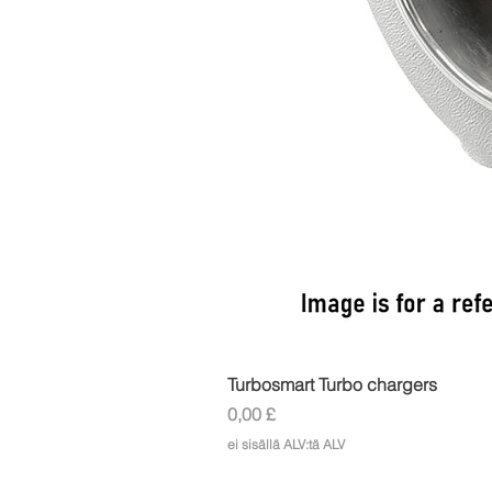
Turbosmart Turbo chargers
Hinta
0,00 £
ei sisällä ALV:tä ALV