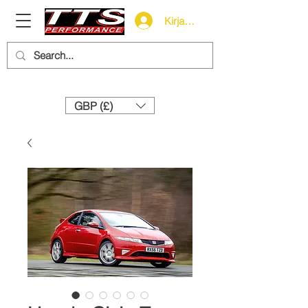
Kirjaudu
Need help? Call us:
+44 (0)1327 858212
GBP (£)