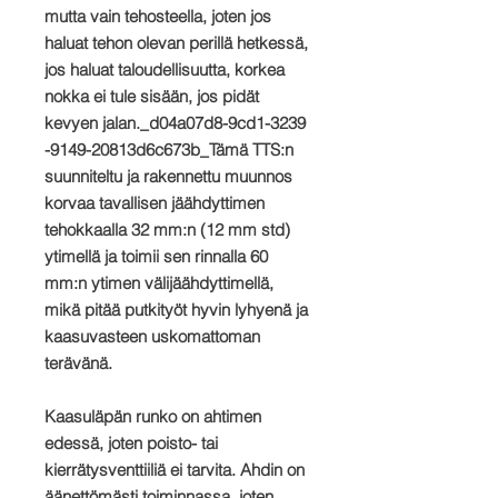
mutta vain tehosteella, joten jos
haluat tehon olevan perillä hetkessä,
jos haluat taloudellisuutta, korkea
nokka ei tule sisään, jos pidät
kevyen jalan._d04a07d8-9cd1-3239
-9149-20813d6c673b_Tämä TTS:n
suunniteltu ja rakennettu muunnos
korvaa tavallisen jäähdyttimen
tehokkaalla 32 mm:n (12 mm std)
ytimellä ja toimii sen rinnalla 60
mm:n ytimen välijäähdyttimellä,
mikä pitää putkityöt hyvin lyhyenä ja
kaasuvasteen uskomattoman
terävänä.
Kaasuläpän runko on ahtimen
edessä, joten poisto- tai
kierrätysventtiiliä ei tarvita. Ahdin on
äänettömästi toiminnassa, joten