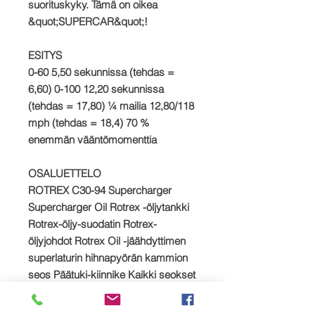
suorituskyky. Tämä on oikea
&quot;SUPERCAR&quot;!
ESITYS
0-60 5,50 sekunnissa (tehdas =
6,60) 0-100 12,20 sekunnissa
(tehdas = 17,80) ¼ mailia 12,80/118
mph (tehdas = 18,4) 70 %
enemmän vääntömomenttia
OSALUETTELO
ROTREX C30-94 Supercharger
Supercharger Oil Rotrex -öljytankki
Rotrex-öljy-suodatin Rotrex-
öljyjohdot Rotrex Oil -jäähdyttimen
superlaturin hihnapyörän kammion
seos Päätuki-kiinnike Kaikki seokset
Kytkentäputket Kaikki piisileät ja
leikkeet Pääkäyttöhihnat kaikki