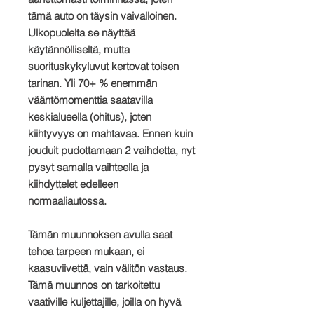
tämä auto on täysin vaivalloinen.
Ulkopuolelta se näyttää
käytännölliseltä, mutta
suorituskykyluvut kertovat toisen
tarinan. Yli 70+ % enemmän
vääntömomenttia saatavilla
keskialueella (ohitus), joten
kiihtyvyys on mahtavaa. Ennen kuin
jouduit pudottamaan 2 vaihdetta, nyt
pysyt samalla vaihteella ja
kiihdyttelet edelleen
normaaliautossa.
Tämän muunnoksen avulla saat
tehoa tarpeen mukaan, ei
kaasuviivettä, vain välitön vastaus.​
Tämä muunnos on tarkoitettu
vaativille kuljettajille, joilla on hyvä