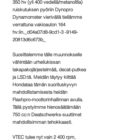
350 hv (yli 400 vedellä/metanolilla)
ruiskutuksen pyöriin Dynopro
Dynamometer vierivällä tiellämme
verrattuna vakioauton 164
hv:iin._d04a07d8-9cd1-3 -9149-
20813d6c673b_
Suosittelemme tälle muunnokselle
vähintään urheilukissan
takapakojärjestelmää, decat-putkea
ja LSD:tä. Meidän täytyy kiittää
Hondataa tämän suorituskyvyn
mahdollistamisesta heidän
Flashpro-moottorinhallinnan avulla.
Tällä pystyimme hienosäätämään
750 cc:n Deatschwerks-suuttimet
mahdollisimman tehokkaasti.
VTEC tulee nyt vain 2 400 rpm,