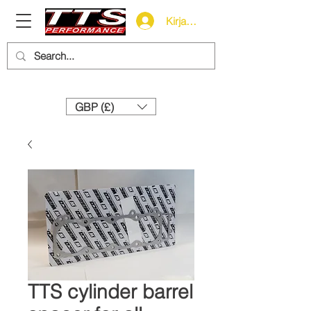
Kirjaudu
Need help? Call us:
+44 (0)1327 858212
GBP (£)
TTS cylinder barrel