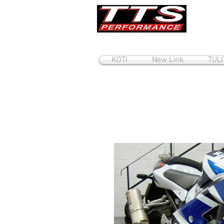
KOTI
New Link
TUL