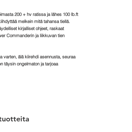
Email: sales@tts-pe
Please note: Due to 
asta 200 + hv ratissa ja lähes 100 lb.ft
package is made to o
ihdyttää melkein mitä tahansa tiellä.
refundable
elliset kirjalliset ohjeet, raskaat
ower Commanderin ja liikkuvan tien
ta varten, älä kiirehdi asennusta, seuraa
on täysin ongelmaton ja tarjoaa
 tuotteita