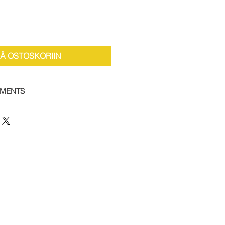
ÄÄ OSTOSKORIIN
YMENTS
the facility to spread payments
 car supercharger packages.
 of 50% and then settle the
thin 12 weeks to receive your
 this option, please contact us
12