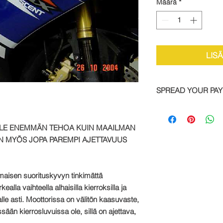
Määrä
*
LIS
SPREAD YOUR PA
We are now offering 
on all TTS bike and
LE ENEMMÄN TEHOA KUIN MAAILMAN
Simply pay a deposit
N MYÖS JOPA PAREMPI AJETTAVUUS
remaining balance wi
completed order.
To take advantage of
maisen suorituskyvyn tinkimättä
direct:
ealla vaihteella alhaisilla kierroksilla ja
alle asti. Moottorissa on välitön kaasuvaste,
Call: +44 1327 8582
sään kierrosluvuissa ole, sillä on ajettava,