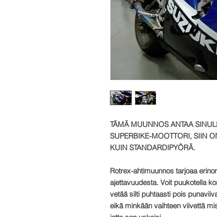
TÄMÄ MUUNNOS ANTAA SINUL
SUPERBIKE-MOOTTORI, SIIN O
KUIN STANDARDIPYÖRÄ.
Rotrex-ahtimuunnos tarjoaa erino
ajettavuudesta. Voit puukotella kork
vetää silti puhtaasti pois punaviiv
eikä minkään vaihteen viivettä mis