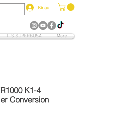
Kirjaudu
12
TTS SUPERBUSA
More
XR1000 K1-4
er Conversion