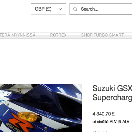
GBP (£)
Need help? Call us:
+44 (0)1327 8582
ITERÄ MYYNNISSÄ
ROTREX
SHOP TURBO SMART
Suzuki GS
Supercharg
Hinta
4 340,70 £
ei sisällä ALV:tä ALV