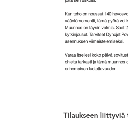
jotta sen uskoisi.
Kun teho on noussut 140 hevosvoim
vääntömomentti, tämä pyörä voi ki
Muunnos on täysin valmis. Saat täyd
kytkinjouset. Tarvitset Dynojet P
asennuksen viimeistelemiseksi.
Varaa itsellesi koko päivä sovitus
ohjeita tarkasti ja tämä muunnos 
erinomaisen luotettavuuden.
Tilaukseen liittyviä