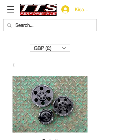
Kirjaudu
Need help? Call us:
+44 (0)1327 858212
GBP (£)