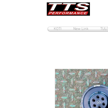
KOTI
New Link
TUL