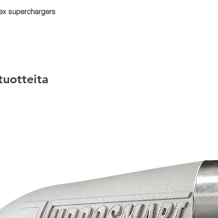
trex superchargers
 tuotteita