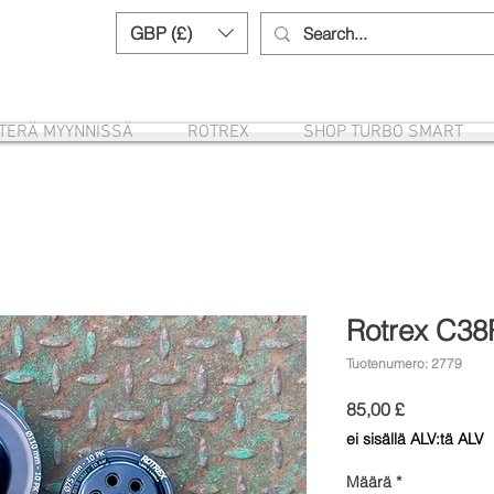
GBP (£)
Need help? Call us:
+44 (0)1327 8582
ITERÄ MYYNNISSÄ
ROTREX
SHOP TURBO SMART
Rotrex C38
Tuotenumero: 2779
Hinta
85,00 £
ei sisällä ALV:tä ALV
Määrä
*