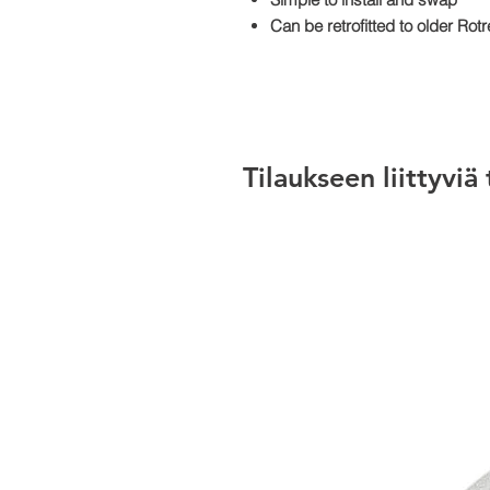
Can be retrofitted to older Ro
Tilaukseen liittyviä