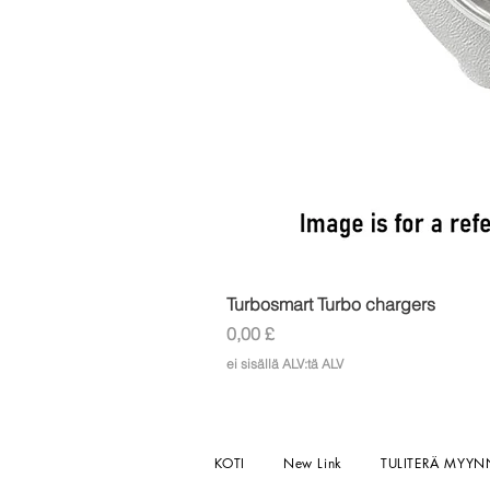
Turbosmart Turbo chargers
Hinta
0,00 £
ei sisällä ALV:tä ALV
KOTI
New Link
TULITERÄ MYYN