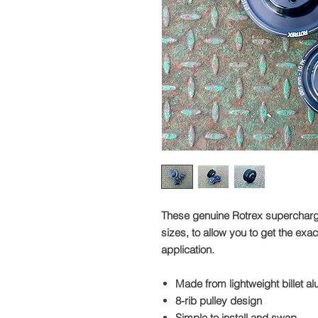
These genuine Rotrex supercharger 
sizes, to allow you to get the exa
application.
Made from lightweight billet a
8-rib pulley design
Simple to install and swap