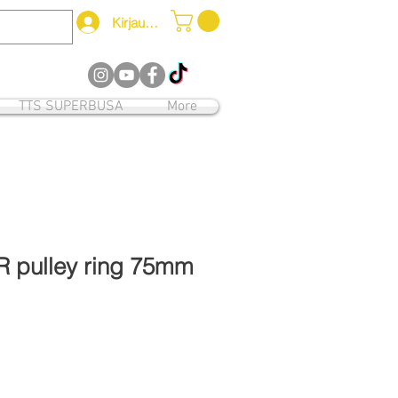
Kirjaudu
12
TTS SUPERBUSA
More
R pulley ring 75mm