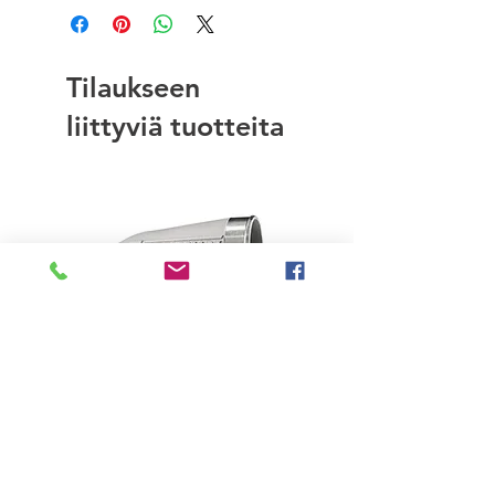
Tilaukseen
liittyviä tuotteita
Turbosmart Turbo chargers
Turbosmart Fuel Pressur