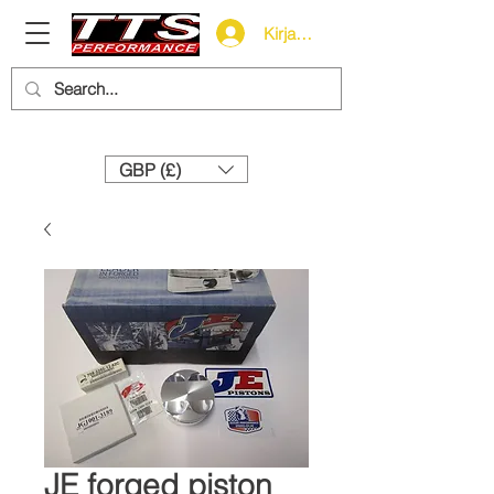
Kirjaudu
Need help? Call us:
+44 (0)1327 858212
GBP (£)
JE forged piston