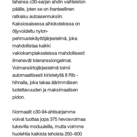
tahansa c30-sarjan ahdin vaihteiston
päälle, joten se on ihanteellinen
ratkaisu autoasennuksiin.
Kaksiosaisessa aihiokotelossa on
öljyvoideltu nylon-
pehmustekäyttöjärjestelmä, joka
mahdollistaa kaikki
vakiokampiakseleissa mahdollisesti
ilmenevät toleranssiongelmat.
Voimansiirtojärjestelmä toimii
automaattisesti kiristetyllä 8 Rib -
hihnalla, joka takaa äärimmäisen
luotettavuuden ja maksimaalisen
pidon.
Normaalit c30-94-ahtisarjamme
voivat tuottaa jopa 375 hevosvoimaa
tukevilla moduuleilla, mutta voimme
huolehtia kaikista tehoista 250–600