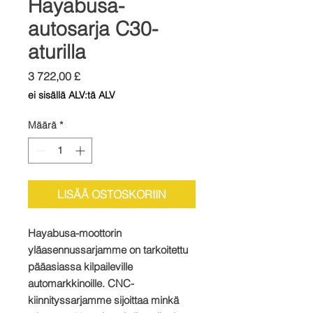
Hayabusa-
autosarja C30-
aturilla
Hinta
3 722,00 £
ei sisällä ALV:tä ALV
Määrä
*
LISÄÄ OSTOSKORIIN
Hayabusa-moottorin
yläasennussarjamme on tarkoitettu
pääasiassa kilpaileville
automarkkinoille. CNC-
kiinnityssarjamme sijoittaa minkä