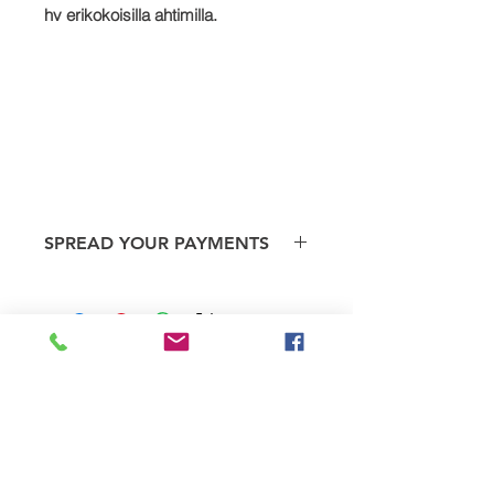
hv erikokoisilla ahtimilla.
SPREAD YOUR PAYMENTS
We are now offering the facility to
spread payments on all TTS bike and
car supercharger packages. Simply
pay a deposit of 50% and then settle
the remaining balance within 12
Tilaukseen
weeks to receive your completed
liittyviä tuotteita
order.
To take advantage of this option,
please contact us direct: