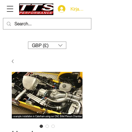
Kirjaudu
Need help? Call us:
+44 (0)1327 858212
GBP (£)