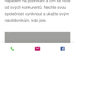
nápadem na podnikání a čím se lišíte
od svých konkurentů. Nechte svou
společnost vyniknout a ukažte svým
návštěvníkům, kdo jste.
ZPĚT NA PROJEKTY