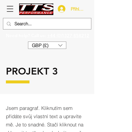
Přihlásit se
Need help? Call us:
+44 (0)1327 858212
GBP (£)
PROJEKT 3
Jsem paragraf. Kliknutím sem
přidáte svůj vlastní text a upravíte
mě. Je to snadné. Stačí kliknout na