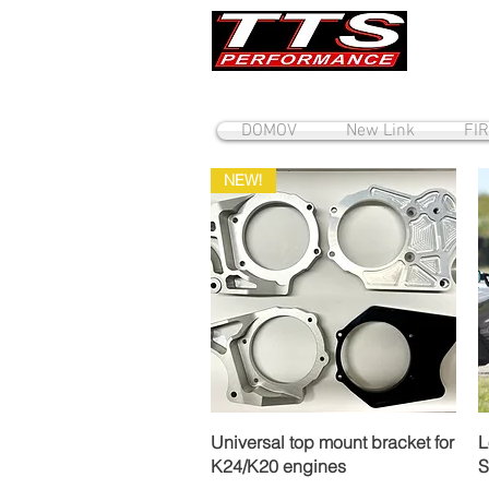
DOMOV
New Link
FI
NEW!
Rychlý náhled
Universal top mount bracket for
L
K24/K20 engines
S