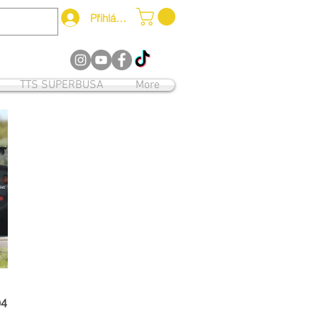
Přihlásit se
12
TTS SUPERBUSA
More
94