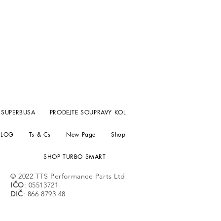
 SUPERBUSA
PRODEJTE SOUPRAVY KOL
BLOG
Ts & Cs
New Page
Shop
SHOP TURBO SMART
© 2022 TTS Performance Parts Ltd
IČO
: 05513721
DIČ
: 866 8793 48