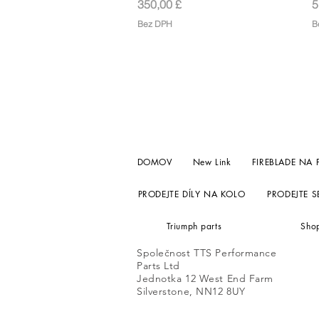
Cena
C
350,00 £
5
Bez DPH
B
DOMOV
New Link
FIREBLADE NA 
PRODEJTE DÍLY NA KOLO
PRODEJTE 
Triumph parts
Sho
Společnost TTS Performance
Parts Ltd
Jednotka 12 West End Farm
Silverstone, NN12 8UY