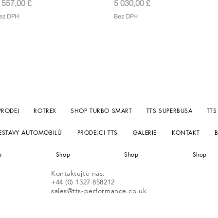
ena
Cena
 557,00 £
5 030,00 £
ez DPH
Bez DPH
PRODEJ
ROTREX
SHOP TURBO SMART
TTS SUPERBUSA
TTS
SESTAVY AUTOMOBILŮ
PRODEJCI TTS
GALERIE
KONTAKT
p
Shop
Shop
Shop
Kontaktujte nás:
+44 (0) 1327 858212
sales@tts-performance.co.uk