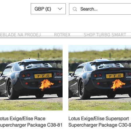
GBP (£)
Need help? Call us:
+44 (0)1327 8582
REBLADE NA PRODEJ
ROTREX
SHOP TURBO SMART
Rychlý náhled
Rychlý náhled
otus Exige/Elise Race
Lotus Exige/Elise Supersport
upercharger Package C38-81
Supercharger Package C30-