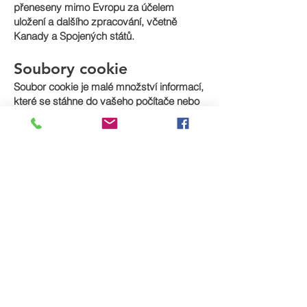
přeneseny mimo Evropu za účelem
uložení a dalšího zpracování, včetně
Kanady a Spojených států.
Soubory cookie
Soubor cookie je malé množství informací,
které se stáhne do vašeho počítače nebo
zařízení, když navštívíte naše stránky.
Používáme řadu různých cookies, včetně
funkčních, výkonnostních, reklamních a
sociálních médií nebo obsahových
cookies. Soubory cookie zlepšují váš
zážitek z prohlížení tím, že umožňují webu
zapamatovat si vaše akce a preference
(jako je přihlášení a výběr regionu). To
znamená, že tyto informace nemusíte
znovu zadávat pokaždé, když se vrátíte
na web nebo procházíte z jedné stránky
na druhou. Soubory cookie také poskytují
informace o tom, jak lidé používají
webovou stránku, například zda je to jejich