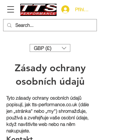
Přihlásit se
Need help? Call us:
+44 (0)1327 858212
GBP (£)
Zásady ochrany
osobních údajů
Tyto zásady ochrany osobních údajů
popisují, jak tts-performance.co.uk (dále
jen „stránka“ nebo „my“) shromažďuje,
používá a zveřejňuje vaše osobní údaje,
když navštívíte web nebo na něm
nakupujete.
Kontakt