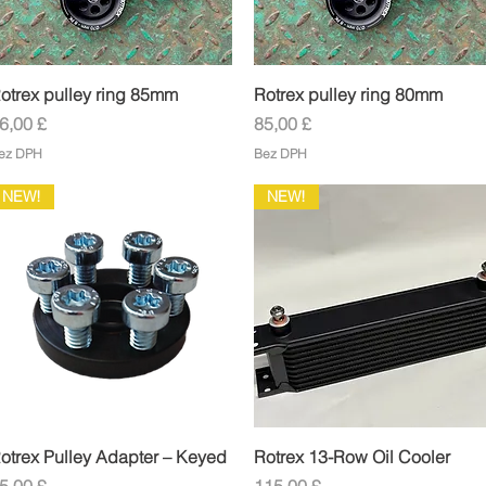
Rychlý náhled
Rychlý náhled
otrex pulley ring 85mm
Rotrex pulley ring 80mm
ena
Cena
6,00 £
85,00 £
ez DPH
Bez DPH
NEW!
NEW!
Rychlý náhled
Rychlý náhled
otrex Pulley Adapter – Keyed
Rotrex 13-Row Oil Cooler
ena
Cena