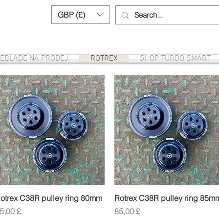
GBP (£)
Need help? Call us:
+44 (0)1327 8582
REBLADE NA PRODEJ
ROTREX
SHOP TURBO SMART
Rychlý náhled
Rychlý náhled
otrex C38R pulley ring 80mm
Rotrex C38R pulley ring 85m
ena
Cena
5,00 £
85,00 £