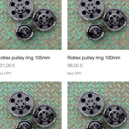
Rychlý náhled
Rychlý náhled
otrex pulley ring 105mm
Rotrex pulley ring 100mm
ena
Cena
01,00 £
98,00 £
ez DPH
Bez DPH