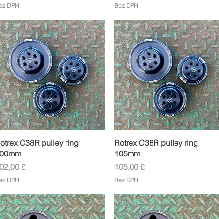
ez DPH
Bez DPH
Rychlý náhled
Rychlý náhled
otrex C38R pulley ring
Rotrex C38R pulley ring
100mm
105mm
ena
Cena
02,00 £
105,00 £
ez DPH
Bez DPH