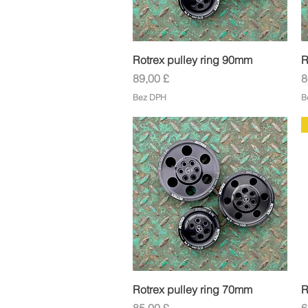
Rychlý náhled
Rotrex pulley ring 90mm
R
Cena
C
89,00 £
8
Bez DPH
B
Rychlý náhled
Rotrex pulley ring 70mm
R
Cena
C