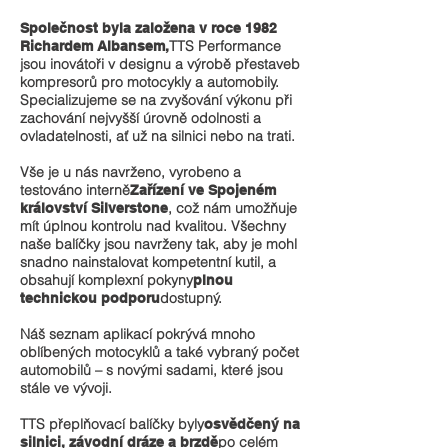
Společnost byla založena v roce 1982
TTS Performance
Richardem Albansem,
jsou inovátoři v designu a výrobě přestaveb
kompresorů pro motocykly a automobily.
Specializujeme se na zvyšování výkonu při
zachování nejvyšší úrovně odolnosti a
ovladatelnosti, ať už na silnici nebo na trati.
Vše je u nás navrženo, vyrobeno a
testováno interně
Zařízení ve Spojeném
, což nám umožňuje
království Silverstone
mít úplnou kontrolu nad kvalitou. Všechny
naše balíčky jsou navrženy tak, aby je mohl
snadno nainstalovat kompetentní kutil, a
obsahují komplexní pokyny
plnou
dostupný.
technickou podporu
Náš seznam aplikací pokrývá mnoho
oblíbených motocyklů a také vybraný počet
automobilů – s novými sadami, které jsou
stále ve vývoji.
TTS přeplňovací balíčky byly
osvědčený na
po celém
silnici, závodní dráze a brzdě