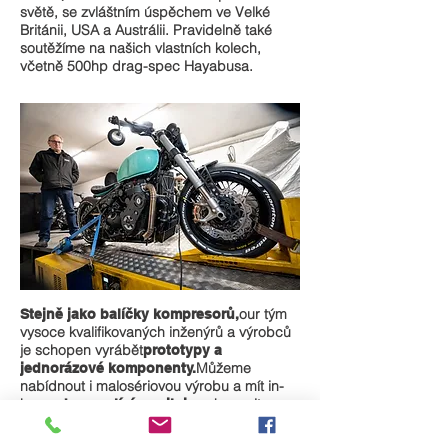
světě, se zvláštním úspěchem ve Velké
Británii, USA a Austrálii. Pravidelně také
soutěžíme na našich vlastních kolech,
včetně 500hp drag-spec Hayabusa.
our
tým
Stejně jako balíčky kompresorů,
vysoce kvalifikovaných inženýrů a výrobců
je schopen vyrábět
prototypy a
Můžeme
jednorázové komponenty.
nabídnout i malosériovou výrobu a mít in-
house
s kapacitou
dyno valící se silnice
přes 800 koní na kolech.