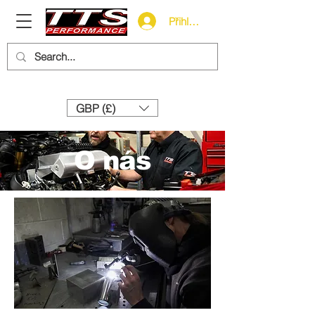
Přihlásit se
Need help? Call us:
+44 (0)1327 858212
GBP (£)
O nás