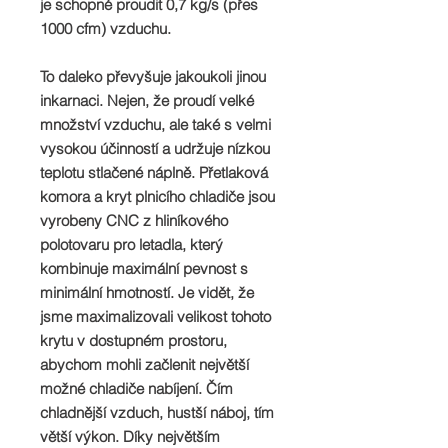
je schopné proudit 0,7 kg/s (přes
1000 cfm) vzduchu.
To daleko převyšuje jakoukoli jinou
inkarnaci. Nejen, že proudí velké
množství vzduchu, ale také s velmi
vysokou účinností a udržuje nízkou
teplotu stlačené náplně. Přetlaková
komora a kryt plnicího chladiče jsou
vyrobeny CNC z hliníkového
polotovaru pro letadla, který
kombinuje maximální pevnost s
minimální hmotností. Je vidět, že
jsme maximalizovali velikost tohoto
krytu v dostupném prostoru,
abychom mohli začlenit největší
možné chladiče nabíjení. Čím
chladnější vzduch, hustší náboj, tím
větší výkon. Díky největším