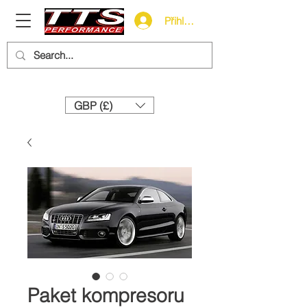
Přihlásit se
Need help? Call us:
+44 (0)1327 858212
GBP (£)
Paket kompresoru