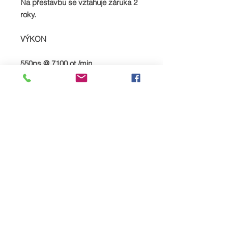
Na přestavbu se vztahuje záruka 2
roky.
VÝKON
550ps @ 7100 ot./min
651 Nm při 5400 ot./min
0 - 60 3,5 sekundy
Stojící 1/4 míle 11,7 sekundy
Maximální rychlost omezena na 185
mph
SPREAD YOUR PAYMENTS
We are now offering the facility to
spread payments on all TTS bike and
car supercharger packages. Simply