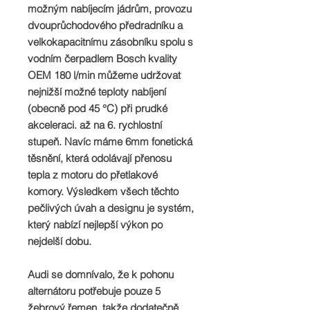
možným nabíjecím jádrům, provozu
dvouprůchodového předradníku a
velkokapacitnímu zásobníku spolu s
vodním čerpadlem Bosch kvality
OEM 180 l/min můžeme udržovat
nejnižší možné teploty nabíjení
(obecně pod 45 °C) při prudké
akceleraci. až na 6. rychlostní
stupeň. Navíc máme 6mm fonetická
těsnění, která odolávají přenosu
tepla z motoru do přetlakové
komory. Výsledkem všech těchto
pečlivých úvah a designu je systém,
který nabízí nejlepší výkon po
nejdelší dobu.
Audi se domnívalo, že k pohonu
alternátoru potřebuje pouze 5
žebrový řemen, takže dodatečně