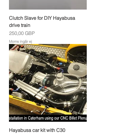
Clutch Slave for DIY Hayabusa
drive train
Pris
250,00 GBP
Moms ingår ej
Hayabusa car kit with C30