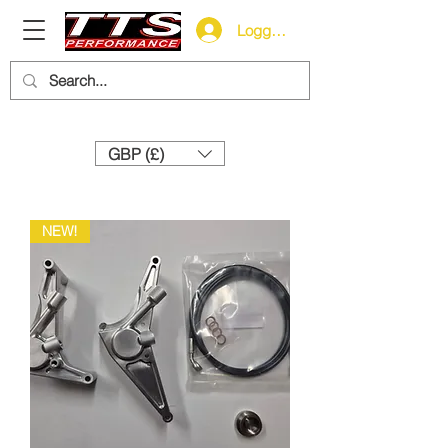
Logga in
Need help? Call us:
+44 (0)1327 858212
GBP (£)
NEW!