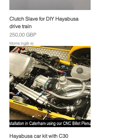
Clutch Slave for DIY Hayabusa
drive train
Pris
250,00 GBP
Moms ingår ej
Hayabusa car kit with C30