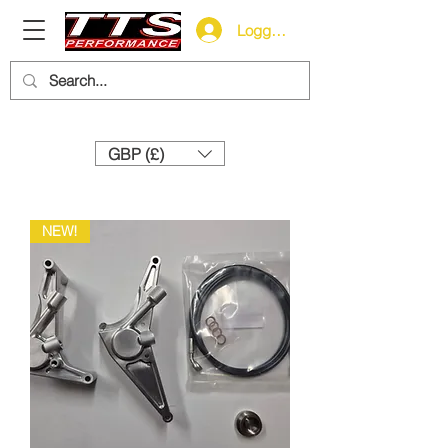
Logga in
Need help? Call us:
+44 (0)1327 858212
GBP (£)
NEW!