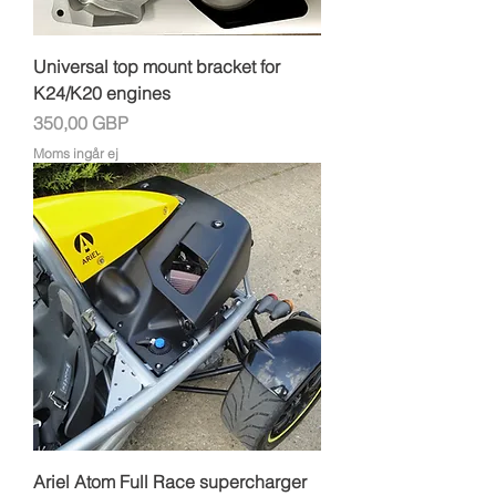
Universal top mount bracket for
K24/K20 engines
Pris
350,00 GBP
Moms ingår ej
Ariel Atom Full Race supercharger