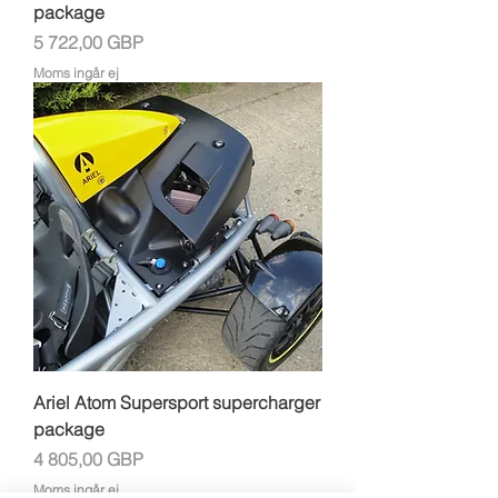
package
Pris
5 722,00 GBP
Moms ingår ej
Ariel Atom Supersport supercharger
package
Pris
4 805,00 GBP
Moms ingår ej