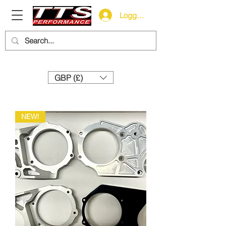
Logga in
Need help? Call us:
+44 (0)1327 858212
GBP (£)
NEW!