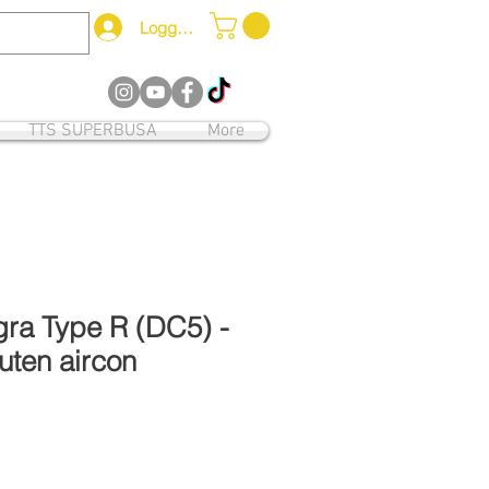
Logg inn
12
TTS SUPERBUSA
More
gra Type R (DC5) -
uten aircon