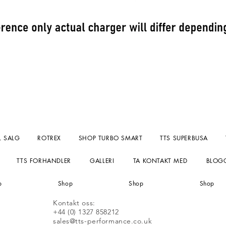
Hurtigvisning
L SALG
ROTREX
SHOP TURBO SMART
TTS SUPERBUSA
TTS FORHANDLER
GALLERI
TA KONTAKT MED
BLOG
p
Shop
Shop
Shop
Kontakt oss:
+44 (0) 1327 858212
sales@tts-performance.co.uk