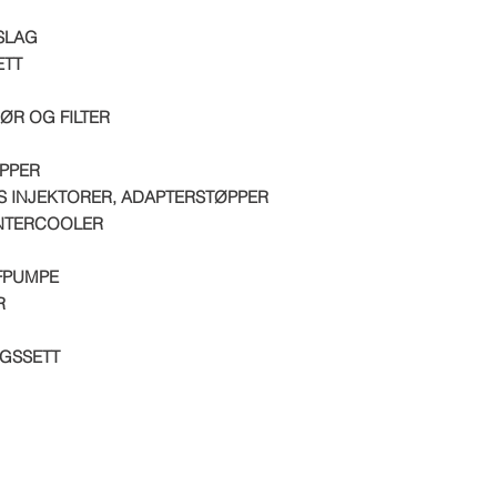
SLAG
ETT
ØR OG FILTER
IPPER
KS INJEKTORER, ADAPTERSTØPPER
INTERCOOLER
FFPUMPE
R
NGSSETT