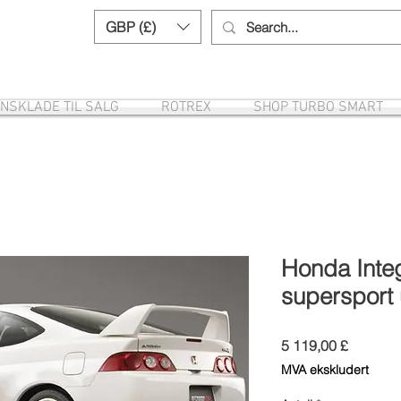
GBP (£)
Need help? Call us:
+44 (0)1327 8582
NSKLADE TIL SALG
ROTREX
SHOP TURBO SMART
Honda Inte
supersport 
Pris
5 119,00 £
MVA ekskludert