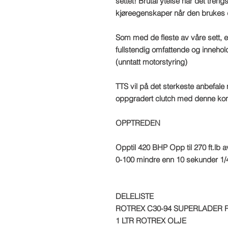
settet! Brutal ytelse når det tren
kjøreegenskaper når den brukes 
Som med de fleste av våre sett, 
fullstendig omfattende og inneholde
(unntatt motorstyring)
TTS vil på det sterkeste anbefale
oppgradert clutch med denne kon
OPPTREDEN
Opptil 420 BHP Opp til 270 ft.l
0-100 mindre enn 10 sekunder 1/
DELELISTE
ROTREX C30-94 SUPERLADER 
1 LTR ROTREX OLJE