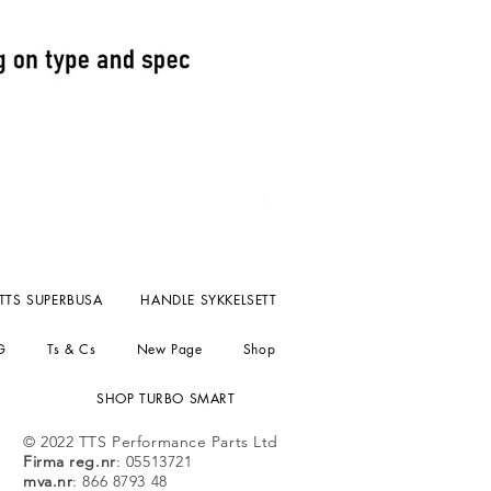
Fuel Pressure reg kompact un
Pris
156,55 £
MVA ekskludert
TTS SUPERBUSA
HANDLE SYKKELSETT
G
Ts & Cs
New Page
Shop
SHOP TURBO SMART
© 2022 TTS Performance Parts Ltd
Firma reg.nr
: 05513721
mva.nr
: 866 8793 48