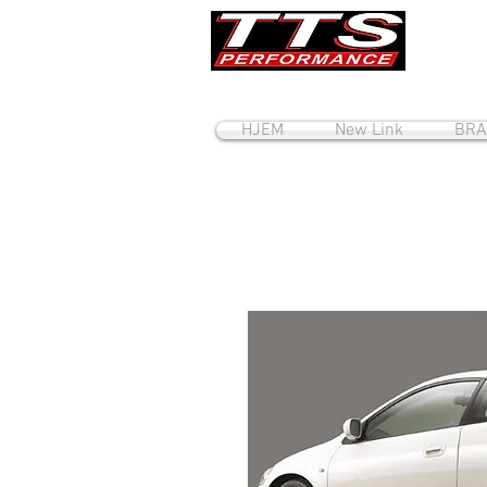
HJEM
New Link
BRA