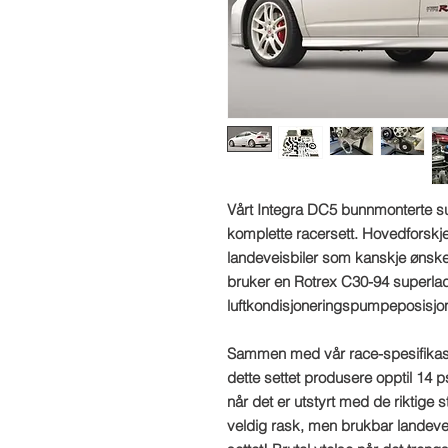
Vårt Integra DC5 bunnmonterte s
komplette racersett. Hovedforskjel
landeveisbiler som kanskje ønsker
bruker en Rotrex C30-94 superlad
luftkondisjoneringspumpeposisjo
Sammen med vår race-spesifikasjo
dette settet produsere opptil 14 
når det er utstyrt med de riktige 
veldig rask, men brukbar landeveis