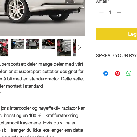
Antall
*
Legg
SPREAD YOUR PA
upersportsett deler mange deler med vårt
We are now offering 
len er at supersport-settet er designet for
on all TTS bike and
 å bli med en standardmotor. Dette settet
Simply pay a deposit
er montert i standard
remaining balance wi
completed order.
n.
To take advantage of
ns intercooler og høyeffektiv radiator kan
direct:
psi boost og en 100 %+ kraftforsterkning
støttemodifikasjonene. Hvis du vil ha en
Call: +44 1327 8582
bil, trenger du ikke lete lenger enn dette