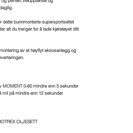
gs og perfekt veioppførsel og
Email: sales@tts-pe
daglig.
Please note: Due to 
package is made to o
er dette bunnmonterte supersportsettet
refundable
r alt du trenger for å lade kjøretøyet ditt
 montering av et høyflyt eksosanlegg og
verteringen.
b av MOMENT 0-60 mindre enn 5 sekunder
4 mil på mindre enn 12 sekunder
ROTREX OLJESETT