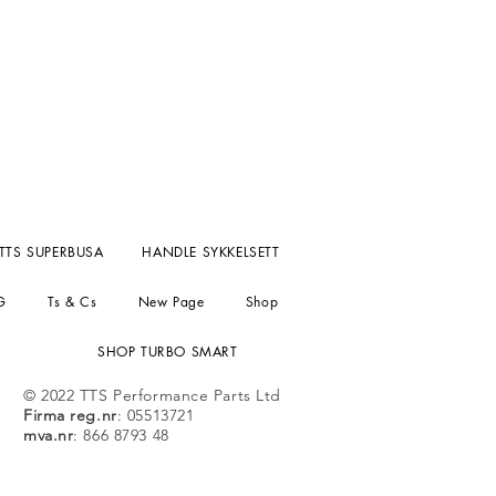
TTS SUPERBUSA
HANDLE SYKKELSETT
G
Ts & Cs
New Page
Shop
SHOP TURBO SMART
© 2022 TTS Performance Parts Ltd
Firma reg.nr
: 05513721
mva.nr
: 866 8793 48