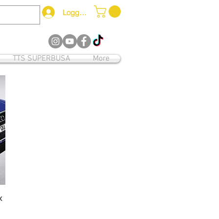
Logg inn
12
TTS SUPERBUSA
More
x