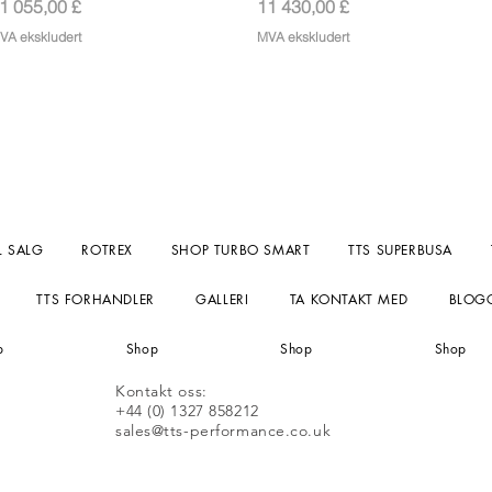
ris
Pris
1 055,00 £
11 430,00 £
VA ekskludert
MVA ekskludert
L SALG
ROTREX
SHOP TURBO SMART
TTS SUPERBUSA
TTS FORHANDLER
GALLERI
TA KONTAKT MED
BLOG
p
Shop
Shop
Shop
Kontakt oss:
+44 (0) 1327 858212
sales@tts-performance.co.uk