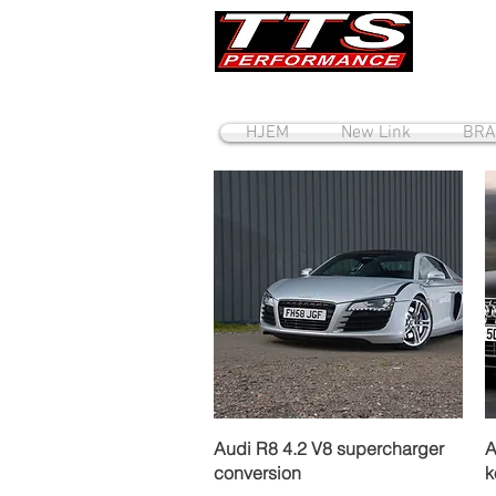
HJEM
New Link
BRA
Hurtigvisning
Audi R8 4.2 V8 supercharger
A
conversion
k