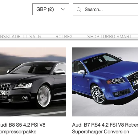
GBP (£)
Need help? Call us:
+44 (0)1327 8582
NSKLADE TIL SALG
ROTREX
SHOP TURBO SMART
Hurtigvisning
Hurtigvisning
udi B8 S5 4.2 FSI V8
Audi B7 RS4 4.2 FSI V8 Rotre
ompressorpakke
Supercharger Conversion