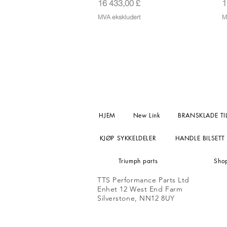
Pris
P
16 433,00 £
1
MVA ekskludert
M
HJEM
New Link
BRANSKLADE TI
KJØP SYKKELDELER
HANDLE BILSETT
Triumph parts
Sho
TTS Performance Parts Ltd
Enhet 12 West End Farm
Silverstone, NN12 8UY