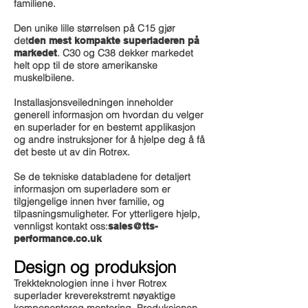
familiene.
Den unike lille størrelsen på C15 gjør
det
den mest kompakte superladeren på
. C30 og C38 dekker markedet
markedet
helt opp til de store amerikanske
muskelbilene.
Installasjonsveiledningen inneholder
generell informasjon om hvordan du velger
en superlader for en bestemt applikasjon
og andre instruksjoner for å hjelpe deg å få
det beste ut av din Rotrex.
Se de tekniske databladene for detaljert
informasjon om superladere som er
tilgjengelige innen hver familie, og
tilpasningsmuligheter. For ytterligere hjelp,
vennligst kontakt oss:
sales@tts-
performance.co.uk
Design og produksjon
Trekkteknologien inne i hver Rotrex
superlader krever
ekstremt nøyaktige