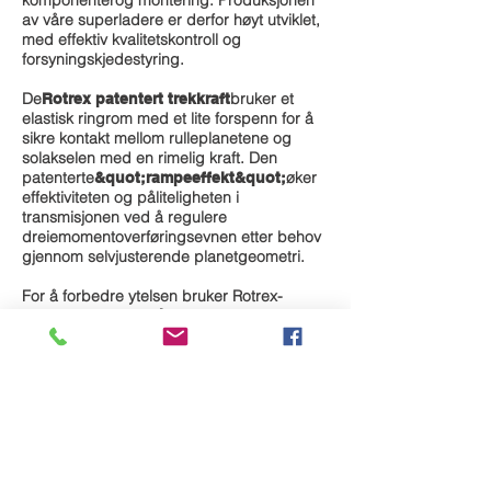
komponenter
og montering. Produksjonen
av våre superladere er derfor høyt utviklet,
med effektiv kvalitetskontroll og
forsyningskjedestyring.
De
bruker et
Rotrex patentert trekkraft
elastisk ringrom med et lite forspenn for å
sikre kontakt mellom rulleplanetene og
solakselen med en rimelig kraft. Den
patenterte
øker
&quot;rampeeffekt&quot;
effektiviteten og påliteligheten i
transmisjonen ved å regulere
dreiemomentoverføringsevnen etter behov
gjennom selvjusterende planetgeometri.
For å forbedre ytelsen bruker Rotrex-
trekkdrevet en
. Disse
spesiell trekkvæske
væskene er en ny familie av syntetiske
hydrokarbonoljer og fett som tilbyr en rekke
unike ytelsesfordeler. SX100 er utviklet
spesielt for bruk i Rotrex superladere, og
øker viskositeten midlertidig under høyt
overflatetrykk, og forbedrer ytelsen til
trekkraften med
sikre optimal
mellom rullende elementer mens
friksjon