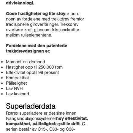
drivteknologi.
er bare
Gode hastigheter og lite støy
noen av fordelene med trekkdrev fremfor
tradisjonelle giroverføringer. Trekkdrev
overfører kraft gjennom friksjonskrefter
mellom rulleelementene.
Fordelene med den patenterte
trekkdrevdesignen er:
Moment-on-demand
Hastighet opp til 250 000 rpm
Effektivitet opptil 98 prosent
Kompakthet
Pålitelighet
Lav NVH
Lav kostnad
Superladerdata
Rotrex superladere er det siste innen
tvangsinduksjonssystemer
høy effektivitet,
og
. C-
kompakthet, pålitelighet
stille drift
serien består av C15-, C30- og C38-