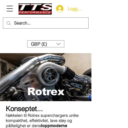
Logg inn
Need help? Call us:
+44 (0)1327 858212
GBP (£)
Rotrex
Konseptet...
Nøkkelen til Rotrex superchargers unike
kompakthet, effektivitet, lave støy og
pålitelighet er dens
toppmoderne