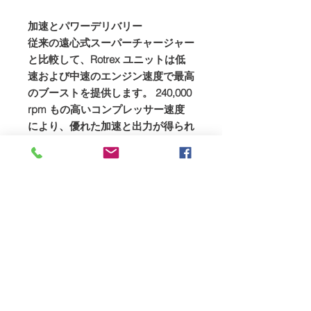
加速とパワーデリバリー
従来の遠心式スーパーチャージャー
と比較して、Rotrex ユニットは低
速および中速のエンジン速度で最高
のブーストを提供します。 240,000
rpm もの高いコンプレッサー速度
により、優れた加速と出力が得られ
ます。
信頼性と低ノイズ
Rotrex の低ノイズ レベルの背後に
ある秘密は、特許取得済みのハイテ
クな Rotrex ロータリー ドライブ シ
ステムです。歯のない滑らかな遊星
ローラーは、静かな操作を実現し、
振動が少なく、あらゆる種類の操作
で信頼性を提供します。