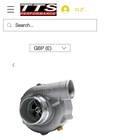
ログイン
Need help? Call us:
+44 (0)1327 858212
GBP (£)