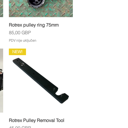
Brzi pregled
Rotrex pulley ring 75mm
Cijena
85,00 GBP
PDV nije uključen
NEW!
Brzi pregled
Rotrex Pulley Removal Tool
Cijena