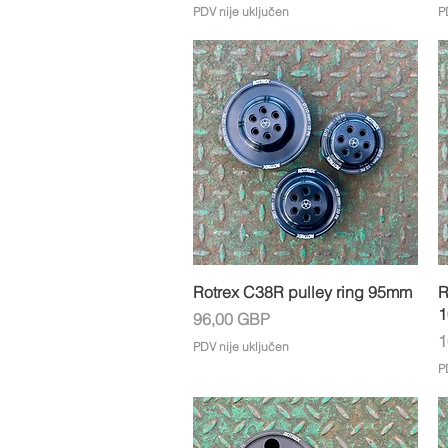
PDV nije uključen
P
Brzi pregled
Rotrex C38R pulley ring 95mm
R
Cijena
96,00 GBP
C
1
PDV nije uključen
P