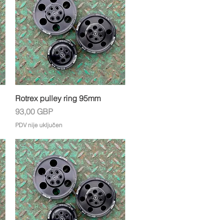
Brzi pregled
Rotrex pulley ring 95mm
Cijena
93,00 GBP
PDV nije uključen