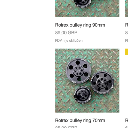
Brzi pregled
Rotrex pulley ring 90mm
R
Cijena
C
89,00 GBP
8
PDV nije uključen
P
Brzi pregled
Rotrex pulley ring 70mm
R
Cijena
C