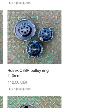
PDV nije uključen
Brzi pregled
Rotrex C38R pulley ring
110mm
Cijena
112,00 GBP
PDV nije uključen