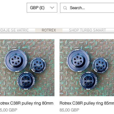
GBP (£)
Need help? Call us:
+44 (0)1327 8582
DAJE SE VATRIC
ROTREX
SHOP TURBO SMART
Brzi pregled
Brzi pregled
otrex C38R pulley ring 80mm
Rotrex C38R pulley ring 85m
ijena
Cijena
5,00 GBP
85,00 GBP