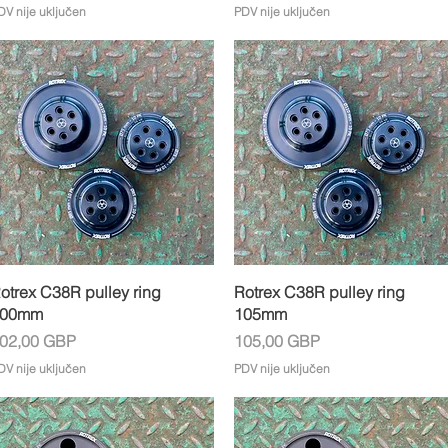
DV nije uključen
PDV nije uključen
Brzi pregled
Brzi pregled
otrex C38R pulley ring
Rotrex C38R pulley ring
100mm
105mm
ijena
Cijena
02,00 GBP
105,00 GBP
DV nije uključen
PDV nije uključen