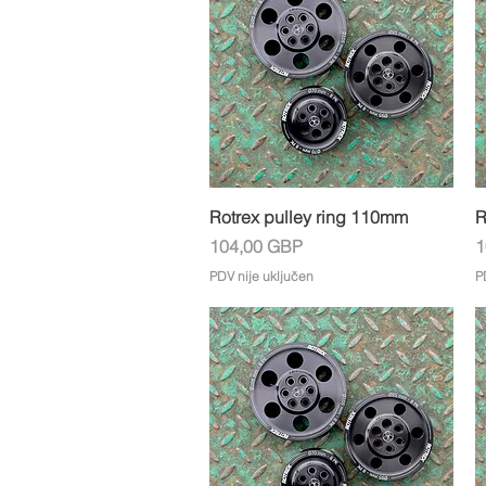
Brzi pregled
Rotrex pulley ring 110mm
R
Cijena
C
104,00 GBP
1
PDV nije uključen
P