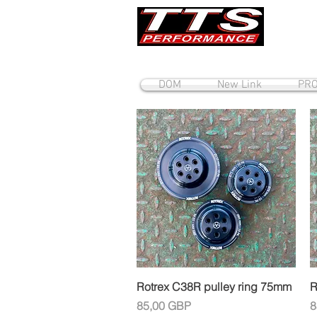
DOM
New Link
PRO
Brzi pregled
Rotrex C38R pulley ring 75mm
R
Cijena
C
85,00 GBP
8