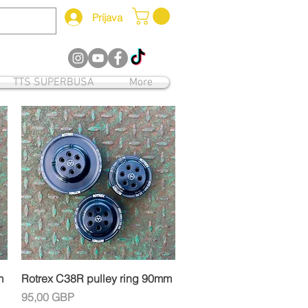
Prijava
12
TTS SUPERBUSA
More
Brzi pregled
m
Rotrex C38R pulley ring 90mm
Cijena
95,00 GBP