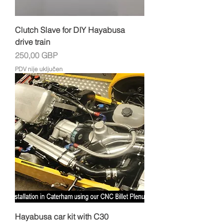
Clutch Slave for DIY Hayabusa
drive train
Cijena
250,00 GBP
PDV nije uključen
Hayabusa car kit with C30