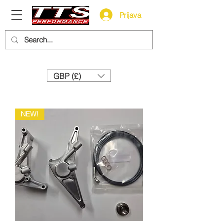
Prijava
Need help? Call us:
+44 (0)1327 858212
GBP (£)
NEW!