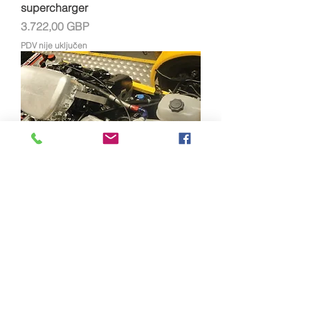
supercharger
Cijena
3.722,00 GBP
PDV nije uključen
Hayabusa car kit - bracket & drive
set
Cijena
1.600,00 GBP
PDV nije uključen