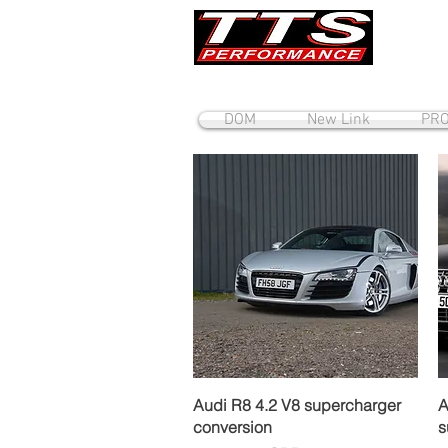
DOM
New Link
PRO
Brzi pregled
Audi R8 4.2 V8 supercharger
A
conversion
s