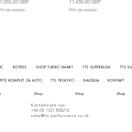
ijena
Cijena
1.055,00 GBP
11.430,00 GBP
DV nije uključen
PDV nije uključen
IC
ROTREX
SHOP TURBO SMART
TTS SUPERBUSA
TTS S
PITE KOMPLET ZA AUTO
TTS TRGOVCI
GALERIJA
KONTAKT
p
Shop
Shop
Shop
Kontaktirajte nas:
+44 (0) 1327 858212
sales@tts-performance.co.uk