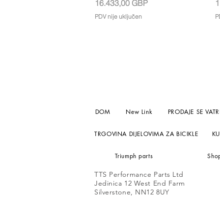
Cijena
C
16.433,00 GBP
1
PDV nije uključen
P
DOM
New Link
PRODAJE SE VATR
TRGOVINA DIJELOVIMA ZA BICIKLE
KU
Triumph parts
Sho
TTS Performance Parts Ltd
Jedinica 12 West End Farm
Silverstone, NN12 8UY