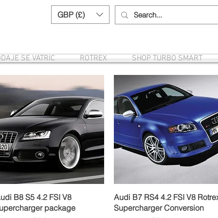
GBP (£)
Need help? Call us:
+44 (0)1327 8582
DAJE SE VATRIC
ROTREX
SHOP TURBO SMART
Brzi pregled
Brzi pregled
udi B8 S5 4.2 FSI V8
Audi B7 RS4 4.2 FSI V8 Rotre
upercharger package
Supercharger Conversion