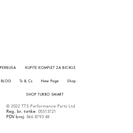
UPERBUSA
KUPITE KOMPLET ZA BICIKLE
BLOG
Ts & Cs
New Page
Shop
SHOP TURBO SMART
© 2022 TTS Performance Parts Ltd
Reg. br. tvrtke
: 05513721
PDV broj
: 866 8793 48