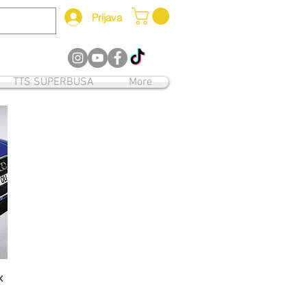
Prijava
12
TTS SUPERBUSA
More
x