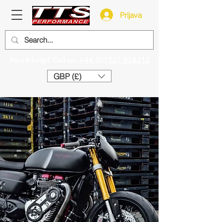
Prijava
Need help? Call us:
+44 (0)1327 858212
GBP (£)