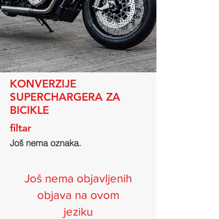
KONVERZIJE
SUPERCHARGERA ZA
BICIKLE
filtar
Još nema oznaka.
Još nema objavljenih
objava na ovom
jeziku