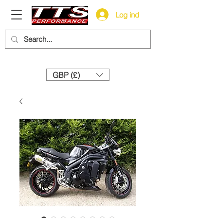
Log ind
Need help? Call us:
+44 (0)1327 858212
GBP (£)