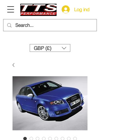
Log ind
Need help? Call us:
+44 (0)1327 858212
GBP (£)