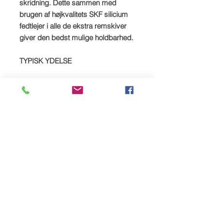
skridning. Dette sammen med
brugen af højkvalitets SKF silicium
fedtlejer i alle de ekstra remskiver
giver den bedst mulige holdbarhed.
TYPISK YDELSE
630ps ved 7650 rpm
617 Nm ved 6550 o/min
0 - 60 3,4 sekunder
Stående 1/4 mile 11,4 sekunder
@125mph
Tophastighed begrænset 185 mph
SPREAD YOUR PAYMENTS
We are now offering the facility to