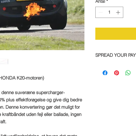
Antal
*
SPREAD YOUR PA
We are now offering 
on all TTS bike and
d HONDA K20-motoren)
Simply pay a deposit
remaining balance wi
completed order.
denne suveræne supercharger-
00% plus effektforøgelse og give dig bedre
To take advantage of
. Denne konvertering gør det muligt for
direct:
kraftbåndet uden fejl eller ballade, ingen
aft.
Call: +44 1327 8582