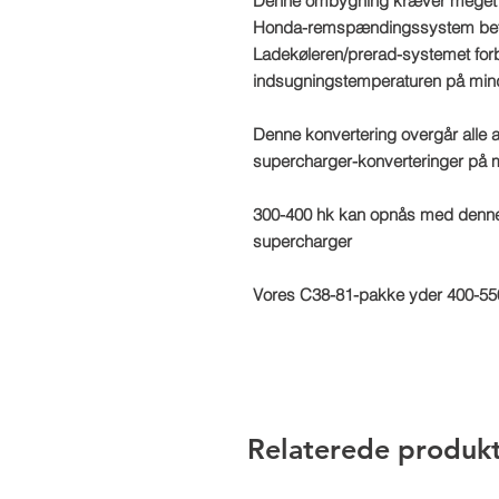
Denne ombygning kræver meget li
Honda-remspændingssystem bety
Ladekøleren/prerad-systemet for
indsugningstemperaturen på mind
Denne konvertering overgår alle 
supercharger-konverteringer på 
300-400 hk kan opnås med denne
supercharger
Vores C38-81-pakke yder 400-550
Relaterede produk