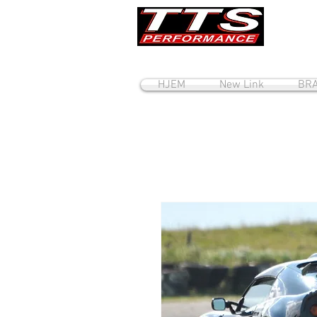
HJEM
New Link
BRA