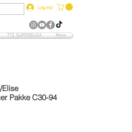
Log ind
12
TTS SUPERBUSA
More
/Elise
er Pakke C30-94