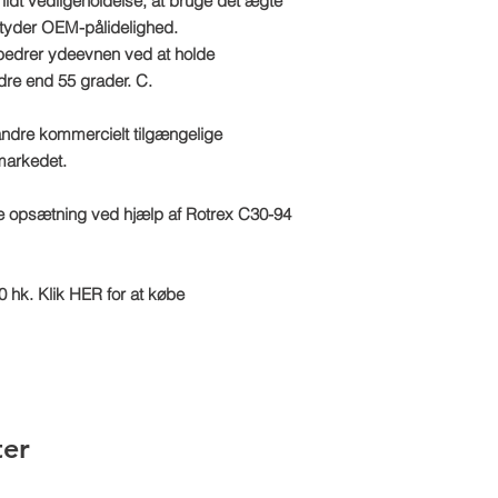
dt vedligeholdelse, at bruge det ægte
Email: sales@tts-pe
der OEM-pålidelighed.
Please note: Due to 
bedrer ydeevnen ved at holde
package is made to o
re end 55 grader. C.
refundable
andre kommercielt tilgængelige
markedet.
 opsætning ved hjælp af Rotrex C30-94
 hk. Klik HER for at købe
ter