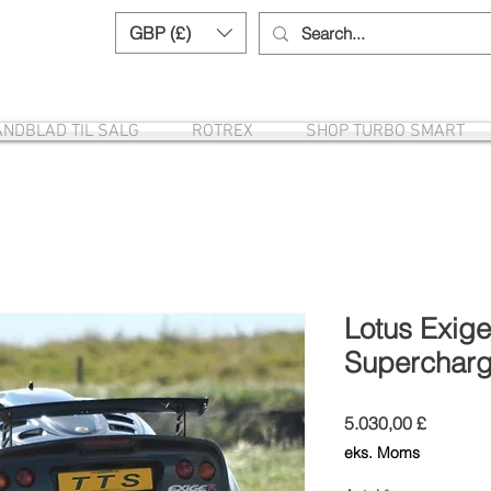
GBP (£)
Need help? Call us:
+44 (0)1327 8582
NDBLAD TIL SALG
ROTREX
SHOP TURBO SMART
Lotus Exige
Supercharg
Pris
5.030,00 £
eks. Moms