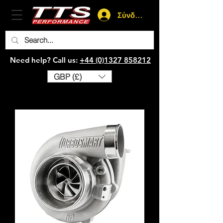
Σύνδεση
Need help? Call us:
+44 (0)1327 858212
GBP (£)