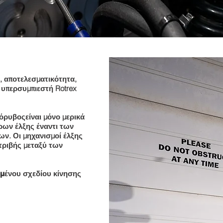
ή, αποτελεσματικότητα,
 υπερσυμπιεστή Rotrex
είναι μόνο μερικά
θόρυβος
ρων έλξης έναντι των
ν. Οι μηχανισμοί έλξης
τριβής μεταξύ των
σμένου σχεδίου κίνησης