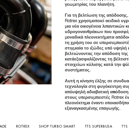
γεωμετρίας του πλανήτη.
Για τη βελτίωση της απόδοσης,
Rotrex χρησιμοποιεί α
ειδικό υγρ
μια νέα οικογένεια λιπαντικών 
υδρογονανθράκων που προσφέρ
μοναδικά πλεονεκτήματα απόδοσ
τη χρήση του σε υπερσυμπιεστές
στιγμιαία το ιξώδες υπό υψηλή 
βελτιώνοντας την απόδοση τη
κατά
εξασφαλίζοντας τη βέλτιστ
στοιχείων κύλισης κατά την ψύ
συστήματος.
Αυτή η κίνηση έλξης σε συνδυα
τεχνολογία στη φυγόκεντρη συμ
από
υψηλή αδιαβατική απόδοση
στους υπερσυμπιεστές Rotrex έν
πλεονέκτημα έναντι οποιασδήπ
εξαναγκασμένης επαγωγής.
LADE
ROTREX
SHOP TURBO SMART
TTS SUPERBUSA
TTS