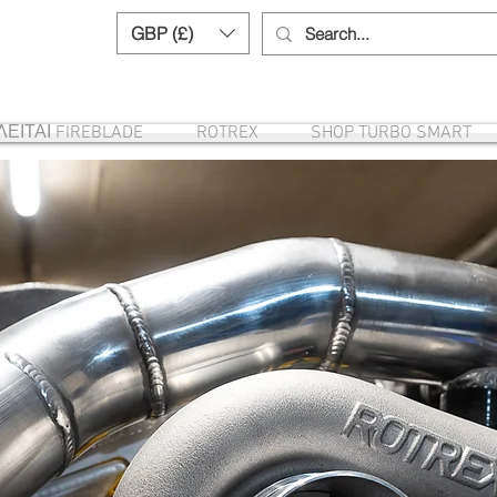
GBP (£)
Need help? Call us:
+44 (0)1327 8582
ΕΙΤΑΙ FIREBLADE
ROTREX
SHOP TURBO SMART