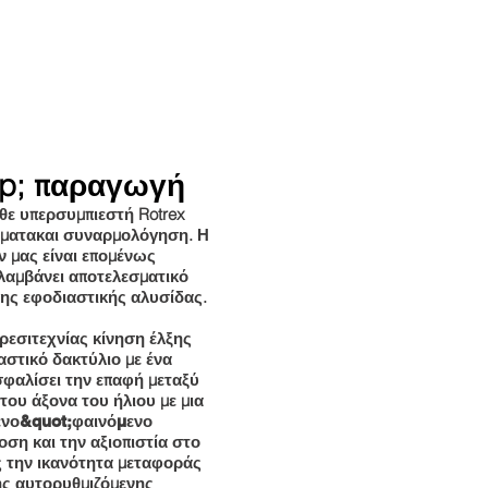
p; παραγωγή
θε υπερσυμπιεστή Rotrex
ήματα
και συναρμολόγηση. Η
 μας είναι επομένως
ιλαμβάνει αποτελεσματικό
 της εφοδιαστικής αλυσίδας.
εσιτεχνίας κίνηση έλξης
αστικό δακτύλιο με ένα
σφαλίσει την επαφή μεταξύ
του άξονα του ήλιου με μια
ένο
&quot;φαινόμενο
οση και την αξιοπιστία στο
ς την ικανότητα μεταφοράς
ης αυτορυθμιζόμενης