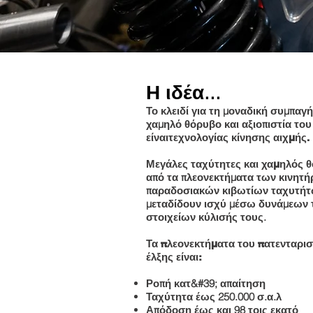
Η ιδέα...
Το κλειδί για τη μοναδική συμπαγ
χαμηλό θόρυβο και αξιοπιστία του
είναι
τεχνολογίας κίνησης αιχμής.
Μεγάλες ταχύτητες και χαμηλός 
από τα πλεονεκτήματα των κινητή
παραδοσιακών κιβωτίων ταχυτήτω
μεταδίδουν ισχύ μέσω δυνάμεων 
στοιχείων κύλισής τους.
Τα πλεονεκτήματα του πατενταρι
έλξης είναι:
Ροπή κατ&#39; απαίτηση
Ταχύτητα έως 250.000 σ.α.λ
Απόδοση έως και 98 τοις εκατό