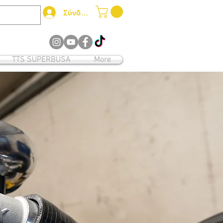
Σύνδεση
12
TTS SUPERBUSA
More