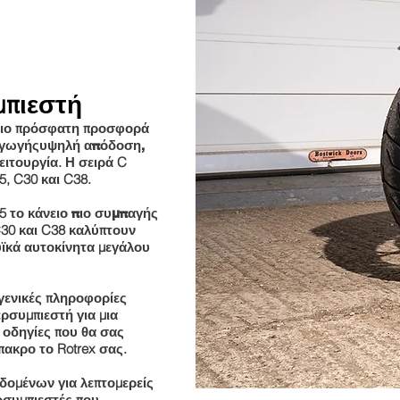
μπιεστή
η πιο πρόσφατη προσφορά
αγωγής
υψηλή απόδοση,
. Η σειρά C
ειτουργία
5, C30 και C38.
5 το κάνει
ο πιο συμπαγής
C30 και C38 καλύπτουν
υϊκά αυτοκίνητα μεγάλου
γενικές πληροφορίες
ερσυμπιεστή για μια
 οδηγίες που θα σας
πακρο το Rotrex σας.
δομένων για λεπτομερείς
ρσυμπιεστές που