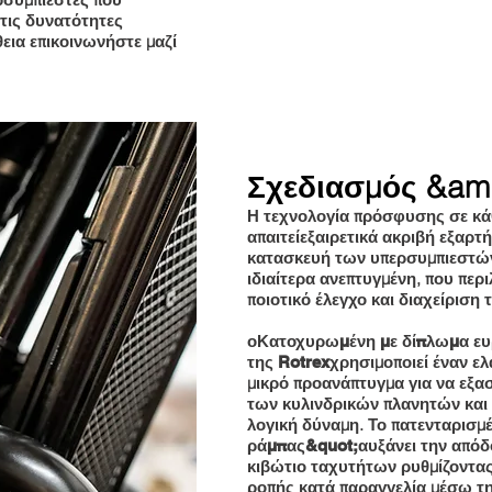
 τις δυνατότητες
εια επικοινωνήστε μαζί
Σχεδιασμός &am
Η τεχνολογία πρόσφυσης σε κά
απαιτεί
εξαιρετικά ακριβή εξαρτ
κατασκευή των υπερσυμπιεστών
ιδιαίτερα ανεπτυγμένη, που περ
ποιοτικό έλεγχο και διαχείριση
ο
Κατοχυρωμένη με δίπλωμα ευρ
χρησιμοποιεί έναν ελ
της Rotrex
μικρό προανάπτυγμα για να εξα
των κυλινδρικών πλανητών και 
λογική δύναμη. Το πατενταρισμ
αυξάνει την απόδ
ράμπας&quot;
κιβώτιο ταχυτήτων ρυθμίζοντα
ροπής κατά παραγγελία μέσω τ