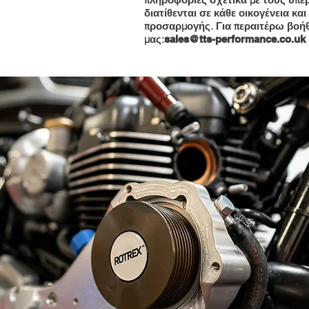
διατίθενται σε κάθε οικογένεια και
προσαρμογής. Για περαιτέρω βοήθ
μας:
sales@tts-performance.co.uk