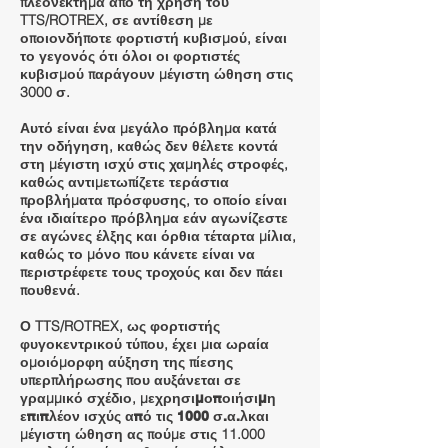
πλεονέκτημα από τη χρήση του
TTS/ROTREX, σε αντίθεση με
οποιονδήποτε φορτιστή κυβισμού, είναι
το γεγονός ότι όλοι οι φορτιστές
κυβισμού παράγουν μέγιστη ώθηση στις
3000 σ.
Αυτό είναι ένα μεγάλο πρόβλημα κατά
την οδήγηση, καθώς δεν θέλετε κοντά
στη μέγιστη ισχύ στις χαμηλές στροφές,
καθώς αντιμετωπίζετε τεράστια
προβλήματα πρόσφυσης, το οποίο είναι
ένα ιδιαίτερο πρόβλημα εάν αγωνίζεστε
σε αγώνες έλξης και όρθια τέταρτα μίλια,
καθώς το μόνο που κάνετε είναι να
περιστρέφετε τους τροχούς και δεν πάει
πουθενά.
Ο TTS/ROTREX, ως φορτιστής
φυγοκεντρικού τύπου, έχει μια ωραία
ομοιόμορφη αύξηση της πίεσης
υπερπλήρωσης που αυξάνεται σε
γραμμικό σχέδιο, με
χρησιμοποιήσιμη
και
επιπλέον ισχύς από τις 1000 σ.α.λ
μέγιστη ώθηση ας πούμε στις 11.000