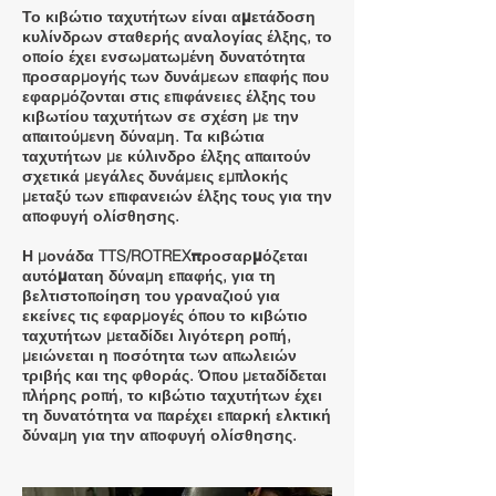
Το κιβώτιο ταχυτήτων είναι α
μετάδοση
, το
κυλίνδρων σταθερής αναλογίας έλξης
οποίο έχει ενσωματωμένη δυνατότητα
προσαρμογής των δυνάμεων επαφής που
εφαρμόζονται στις επιφάνειες έλξης του
κιβωτίου ταχυτήτων σε σχέση με την
απαιτούμενη δύναμη. Τα κιβώτια
ταχυτήτων με κύλινδρο έλξης απαιτούν
σχετικά μεγάλες δυνάμεις εμπλοκής
μεταξύ των επιφανειών έλξης τους για την
αποφυγή ολίσθησης.
Η μονάδα TTS/ROTREX
προσαρμόζεται
η δύναμη επαφής, για τη
αυτόματα
βελτιστοποίηση του γραναζιού για
εκείνες τις εφαρμογές όπου το κιβώτιο
ταχυτήτων μεταδίδει λιγότερη ροπή,
μειώνεται η ποσότητα των απωλειών
τριβής και της φθοράς. Όπου μεταδίδεται
πλήρης ροπή, το κιβώτιο ταχυτήτων έχει
τη δυνατότητα να παρέχει επαρκή ελκτική
δύναμη για την αποφυγή ολίσθησης.