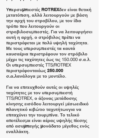
δεν είναι θετική
Υπερσυμπιεστές ROTREX
μετατόπιση, αλλά λειτουργούν με βάση
την αρχή του στροβίλου, με τον ίδιο
τρόπο που λειτουργούν οι
στροβιλοσυμπιεστές. Για να λειτουργήσει
αυτή η αρχή, ο στρόβιλος πρέπει να
περιστρέφεται με πολύ υψηλή ταχύτητα.
Με τους υπερσυμπιεστές τα καυτά
καυσαέρια περιστρέφουν τον στρόβιλο
μέχρι τις ταχύτητες έως τις 150.000 σ.α.λ.
Οι υπερσυμπιεστές TTS/ROTREX
περιστρέφονται
έως 250.000
ανάλογα με το μοντέλο.
σ.α.λ
Για να επιτευχθούν αυτές οι υψηλές
ταχύτητες με τον υπερσυμπιεστή
TTS/ROTREX, ο άξονας μετάδοσης
κίνησης εισόδου λειτουργεί μέσω
ειδικό
για να
πλανητικό κιβώτιο ταχυτήτων
επιταχύνει την τουρμπίνα. Το τελικό
αποτέλεσμα είναι αέρας υψηλής πίεσης
από α
το μέγεθος ενός
συμπαγής μονάδα
εναλλάκτη.