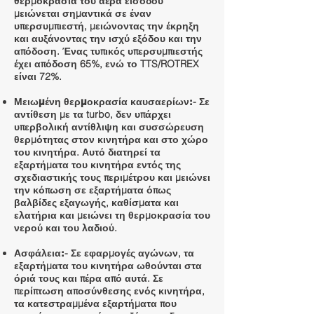
θερμοκρασία του αέρα εισόδου
μειώνεται σημαντικά σε έναν
υπερσυμπιεστή, μειώνοντας την έκρηξη
και αυξάνοντας την ισχύ εξόδου και την
απόδοση. Ένας τυπικός υπερσυμπιεστής
έχει απόδοση 65%, ενώ το TTS/ROTREX
είναι 72%.
- Σε
Μειωμένη θερμοκρασία καυσαερίων:
αντίθεση με τα turbo, δεν υπάρχει
υπερβολική αντίθλιψη και συσσώρευση
θερμότητας στον κινητήρα και στο χώρο
του κινητήρα. Αυτό διατηρεί τα
εξαρτήματα του κινητήρα εντός της
σχεδιαστικής τους περιμέτρου και μειώνει
την κόπωση σε εξαρτήματα όπως
βαλβίδες εξαγωγής, καθίσματα και
ελατήρια και μειώνει τη θερμοκρασία του
νερού και του λαδιού.
- Σε εφαρμογές αγώνων, τα
Ασφάλεια:
εξαρτήματα του κινητήρα ωθούνται στα
όριά τους και πέρα από αυτά. Σε
περίπτωση αποσύνθεσης ενός κινητήρα,
τα κατεστραμμένα εξαρτήματα που