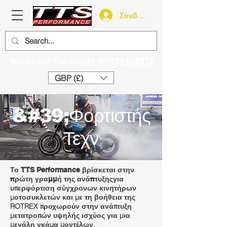
Σύνδεση
Need help? Call us:
+44 (0)1327 858212
GBP (£)
&#39;Φορτιστής
Τεχν
Το TTS Performance βρίσκεται στην
για
πρώτη γραμμή της ανάπτυξης
υπερφόρτιση σύγχρονων κινητήρων
μοτοσυκλετών και με τη βοήθεια της
ROTREX προχωρούν στην ανάπτυξη
μετατροπών υψηλής ισχύος για μια
μεγάλη γκάμα μοντέλων.