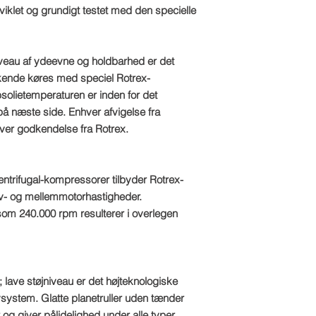
iklet og grundigt testet med den specielle
niveau af ydeevne og holdbarhed er det
kende køres med speciel Rotrex-
bsolietemperaturen er inden for det
på næste side. Enhver afvigelse fra
ver godkendelse fra Rotrex.
ntrifugal-kompressorer tilbyder Rotrex-
av- og mellemmotorhastigheder.
om 240.000 rpm resulterer i overlegen
ave støjniveau er det højteknologiske
system. Glatte planetruller uden tænder
er og giver pålidelighed under alle typer