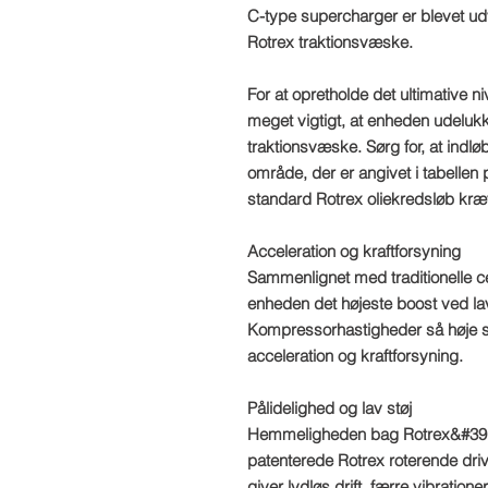
C-type supercharger er blevet udv
Rotrex traktionsvæske.
For at opretholde det ultimative 
meget vigtigt, at enheden udeluk
traktionsvæske. Sørg for, at indlø
område, der er angivet i tabellen 
standard Rotrex oliekredsløb kræ
Acceleration og kraftforsyning
Sammenlignet med traditionelle ce
enheden det højeste boost ved l
Kompressorhastigheder så høje s
acceleration og kraftforsyning.
Pålidelighed og lav støj
Hemmeligheden bag Rotrex&#39; l
patenterede Rotrex roterende driv
giver lydløs drift, færre vibration