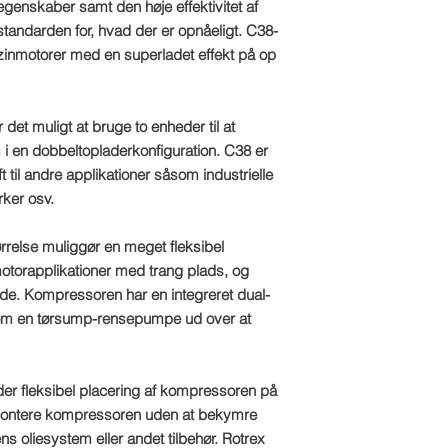
egenskaber samt den høje effektivitet af
standarden for, hvad der er opnåeligt. C38-
enzinmotorer med en superladet effekt på op
 det muligt at bruge to enheder til at
i en dobbeltopladerkonfiguration. C38 er
uft til andre applikationer såsom industrielle
ker osv.
else muliggør en meget fleksibel
motorapplikationer med trang plads, og
nde. Kompressoren har en integreret dual-
som en tørsump-rensepumpe ud over at
der fleksibel placering af kompressoren på
t montere kompressoren uden at bekymre
 oliesystem eller andet tilbehør. Rotrex