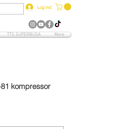
Log ind
12
TTS SUPERBUSA
More
-81 kompressor