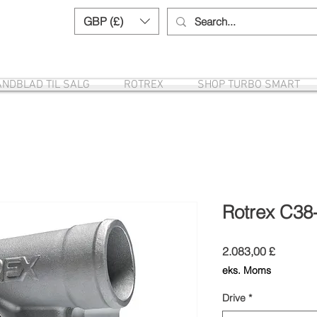
GBP (£)
Need help? Call us:
+44 (0)1327 8582
NDBLAD TIL SALG
ROTREX
SHOP TURBO SMART
Rotrex C38
Pris
2.083,00 £
eks. Moms
Drive
*