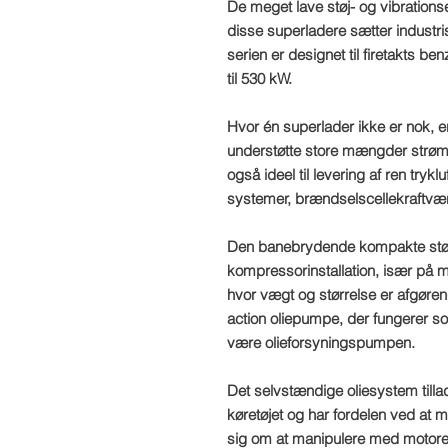
De meget lave støj- og vibrations
disse superladere sætter industri
serien er designet til firetakts b
til 530 kW.
Hvor én superlader ikke er nok, er
understøtte store mængder strøm 
også ideel til levering af ren trykl
systemer, brændselscellekraftvær
Den banebrydende kompakte størr
kompressorinstallation, især på 
hvor vægt og størrelse er afgøre
action oliepumpe, der fungerer 
være olieforsyningspumpen.
Det selvstændige oliesystem tilla
køretøjet og har fordelen ved a
sig om at manipulere med motorens