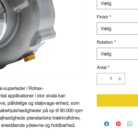
Vælg
Finish
*
Vælg
Rotation
*
Vælg
Antal
*
l-superlader i Rotrex-
tal applikationer i stor skala kan
ive, pålidelige og støjsvage enhed, som
. Løbehjulshastigheder på op til 90.000 rpm
hastigheds planetariske trækkraftdrev,
ed enestående ydeevne og holdbarhed.