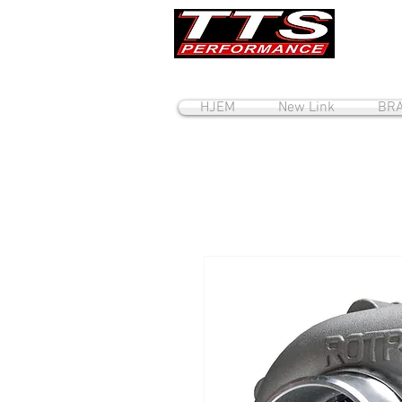
HJEM
New Link
BRA