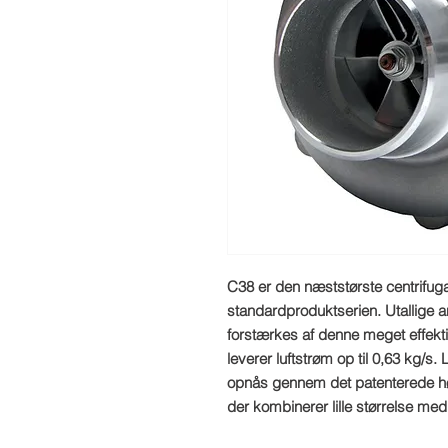
C38 er den næststørste centrifuga
standardproduktserien. Utallige an
forstærkes af denne meget effekt
leverer luftstrøm op til 0,63 kg/s
opnås gennem det patenterede høj
der kombinerer lille størrelse m