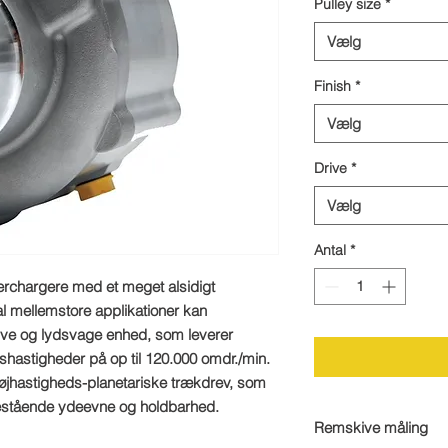
Pulley size
*
Vælg
Finish
*
Vælg
Drive
*
Vælg
Antal
*
perchargere med et meget alsidigt
l mellemstore applikationer kan
ive og lydsvage enhed, som leverer
ulshastigheder på op til 120.000 omdr./min.
jhastigheds-planetariske trækdrev, som
nestående ydeevne og holdbarhed.
Remskive måling