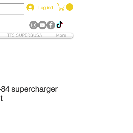
Log ind
12
TTS SUPERBUSA
More
-84 supercharger
t