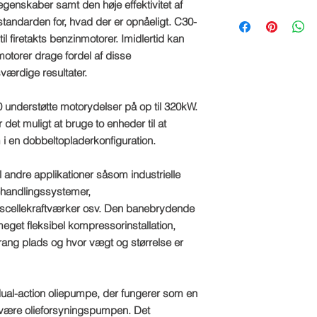
egenskaber samt den høje effektivitet af
Vi leverer remskiver i
standarden for, hvad der er opnåeligt. C30-
110 mm, i intervaller
il firetakts benzinmotorer. Imidlertid kan
hvilken størrelse af 
motorer drage fordel af disse
klikke på
HER
for at
fortsætter med din o
rdige resultater.
0 understøtte motorydelser på op til 320kW.
 det muligt at bruge to enheder til at
i en dobbeltopladerkonfiguration.
il andre applikationer såsom industrielle
handlingssystemer,
lscellekraftværker osv. Den banebrydende
eget fleksibel kompressorinstallation,
rang plads og hvor vægt og størrelse er
ual-action oliepumpe, der fungerer som en
være olieforsyningspumpen. Det