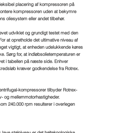
fleksibel placering af kompressoren på
t montere kompressoren uden at bekymre
 oliesystem eller andet tilbehør.
evet udviklet og grundigt testet med den
or at opretholde det ultimative niveau af
get vigtigt, at enheden udelukkende køres
. Sørg for, at indløbsolietemperaturen er
vet i tabellen på næste side. Enhver
ekredsløb kræver godkendelse fra Rotrex.
ntrifugal-kompressorer tilbyder Rotrex-
av- og mellemmotorhastigheder.
om 240.000 rpm resulterer i overlegen
ave støjniveau er det højteknologiske