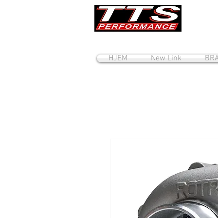
HJEM
New Link
BRA