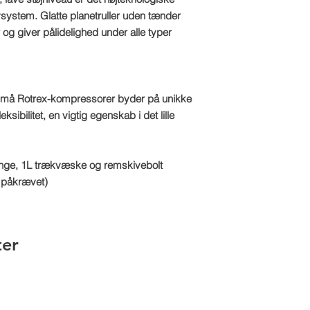
system. Glatte planetruller uden tænder
er og giver pålidelighed under alle typer
må Rotrex-kompressorer byder på unikke
ksibilitet, en vigtig egenskab i det lille
lange, 1L trækvæske og remskivebolt
e påkrævet)
ter