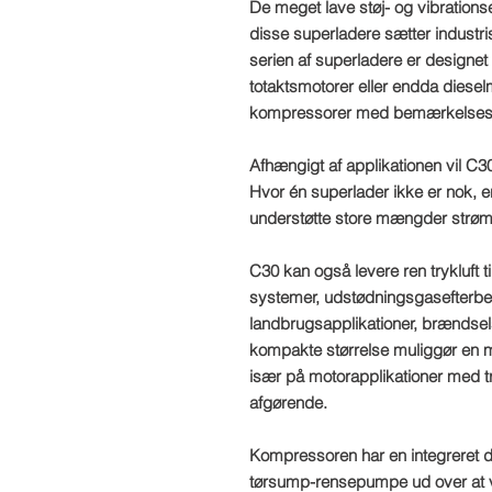
De meget lave støj- og vibrations
disse superladere sætter industri
serien af superladere er designet t
totaktsmotorer eller endda diesel
kompressorer med bemærkelsesvæ
Afhængigt af applikationen vil C3
Hvor én superlader ikke er nok, er
understøtte store mængder strøm 
C30 kan også levere ren trykluft t
systemer, udstødningsgasefterbe
landbrugsapplikationer, brændse
kompakte størrelse muliggør en m
især på motorapplikationer med t
afgørende.
Kompressoren har en integreret d
tørsump-rensepumpe ud over at 