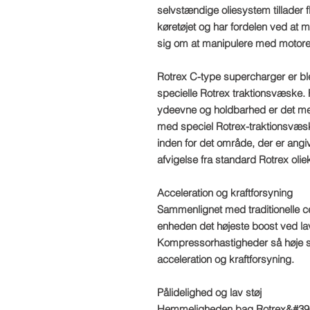
selvstændige oliesystem tillader 
køretøjet og har fordelen ved a
sig om at manipulere med motorens
Rotrex C-type supercharger er bl
specielle Rotrex traktionsvæske. F
ydeevne og holdbarhed er det me
med speciel Rotrex-traktionsvæske
inden for det område, der er angi
afvigelse fra standard Rotrex oli
Acceleration og kraftforsyning
Sammenlignet med traditionelle ce
enheden det højeste boost ved l
Kompressorhastigheder så høje s
acceleration og kraftforsyning.
Pålidelighed og lav støj
Hemmeligheden bag Rotrex&#39; l