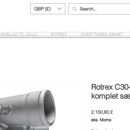
GBP (£)
Need help? Call us:
+44 (0)1327 8582
NDBLAD TIL SALG
ROTREX
SHOP TURBO SMART
Rotrex C30
komplet sæ
Pris
2.150,80 £
eks. Moms