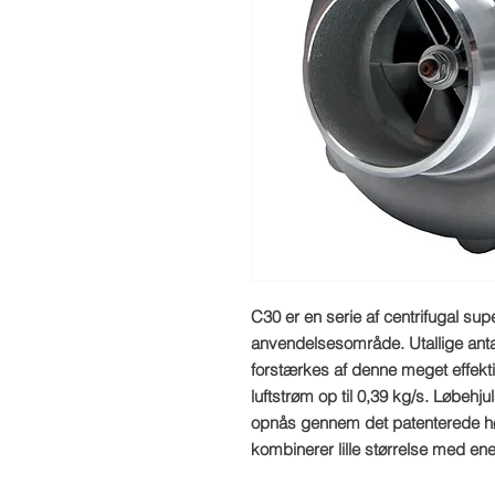
C30 er en serie af centrifugal su
anvendelsesområde. Utallige anta
forstærkes af denne meget effekt
luftstrøm op til 0,39 kg/s. Løbehj
opnås gennem det patenterede hø
kombinerer lille størrelse med e