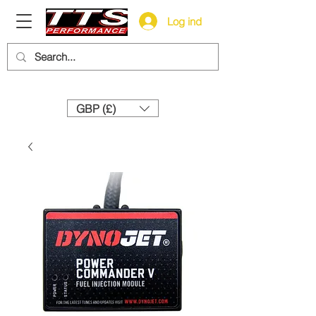
Log ind
Need help? Call us:
+44 (0)1327 858212
GBP (£)