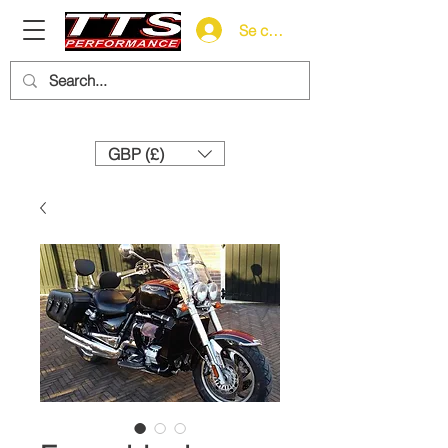
Se connecter
Need help? Call us:
+44 (0)1327 858212
GBP (£)