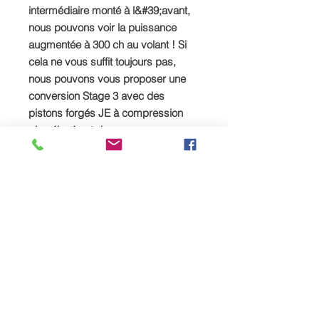
intermédiaire monté à l&#39;avant,
nous pouvons voir la puissance
augmentée à 300 ch au volant ! Si
cela ne vous suffit toujours pas,
nous pouvons vous proposer une
conversion Stage 3 avec des
pistons forgés JE à compression
plus élevée et des cames
développées par TTS donnant
jusqu&#39;à 400 ch au volant.
Cliquez s&#39;il vous plait
ICI
pour
nous contacter pour des
informations sur notre conversion
Stage 3.
SPREAD YOUR PAYMENTS