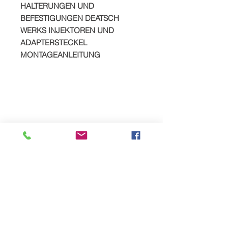
HALTERUNGEN UND
BEFESTIGUNGEN DEATSCH
WERKS INJEKTOREN UND
ADAPTERSTECKEL
MONTAGEANLEITUNG
SPREAD YOUR PAYMENTS
We are now offering the facility to
spread payments on all TTS bike and
car supercharger packages. Simply
pay a deposit of 50% and then settle