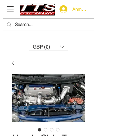
Anmelden
Need help? Call us:
+44 (0)1327 858212
GBP (£)